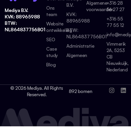
Algemene
+316 28
B.V.
Ons
voorwaarden
56 27 27
Mediya B.V.
team
KVK:
KVK: 88965988
+316 55
88965988
BTW:
Website
77 55 12
NL864837756B01
ontwikkeling
BTW:
info@mediy
NL864837756B01
SEO
Vimmerik
Administratie
Case
2A, 5253
study
Algemeen
CB
Nieuwkuijk,
Blog
Nederland
© 2026 Mediya. All Rights
892 bomen
Reserved.