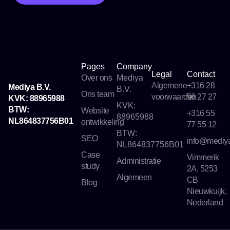
Pages
Company
Legal
Contact
Over ons
Mediya
Algemene
+316 28
Mediya B.V.
B.V.
Ons team
voorwaarden
56 27 27
KVK: 88965988
KVK:
BTW:
Website
+316 55
88965988
NL864837756B01
ontwikkeling
77 55 12
BTW:
SEO
info@mediya
NL864837756B01
Case
Vimmerik
Administratie
study
2A, 5253
Algemeen
CB
Blog
Nieuwkuijk,
Nederland