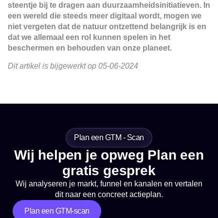
steentje bij te dragen aan duurzaamheidsinitiatieven. In
een wereld die steeds meer digitaal wordt, mogen we
niet vergeten dat de natuur ontzettend belangrijk is en
dat we allemaal een rol kunnen spelen in het
beschermen en behouden van onze planeet.
Dit artikel is bijgewerkt op 05-06-2024
Plan een GTM - Scan
Wij helpen je opweg Plan een
gratis gesprek
Wij analyseren je markt, funnel en kanalen en vertalen
dit naar een concreet actieplan.
Plan een GTM-scan