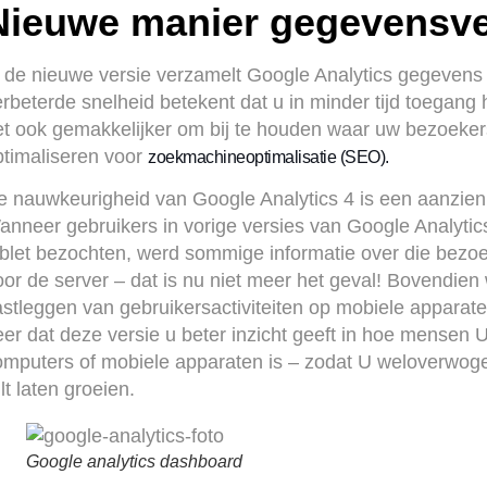
Nieuwe manier gegevensve
n de nieuwe versie verzamelt Google Analytics gegevens
erbeterde snelheid betekent dat u in minder tijd toegang
et ook gemakkelijker om bij te houden waar uw bezoekers
ptimaliseren voor
zoekmachineoptimalisatie (SEO).
e nauwkeurigheid van Google Analytics 4 is een aanzienli
anneer gebruikers in vorige versies van Google Analytic
ablet bezochten, werd sommige informatie over die bezo
oor de server – dat is nu niet meer het geval! Bovendien
stleggen van gebruikersactiviteiten op mobiele apparaten
eer dat deze versie u beter inzicht geeft in hoe mensen 
omputers of mobiele apparaten is – zodat U weloverwog
lt laten groeien.
Google analytics dashboard