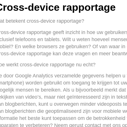
Cross-device rapportage
at betekent cross-device rapportage?
ross-device rapportage geeft inzicht in hoe uw gebruik
nclusief telefoons en tablets. Wilt u weten hoeveel men
obiel? En welke browsers ze gebruiken? Of van waar in
ross-device rapportage kan deze vragen en meer beant
oe werkt cross-device rapportage nu echt?
e door Google Analytics verzamelde gegevens helpen u te
martphone) worden gebruikt om toegang te krijgen tot uw
ogelijk mensen te bereiken. Als u bijvoorbeeld merkt d
kijken van video’s, maar niet geïnteresseerd zijn in teks
an blogberichten, kunt u overwegen minder videoposts t
an blogberichten die geoptimaliseerd zijn voor mobiele 
nformatie het beste kunt toepassen om de betrokkenheid
pparaten te verbeteren? Neem gerust contact met ons op