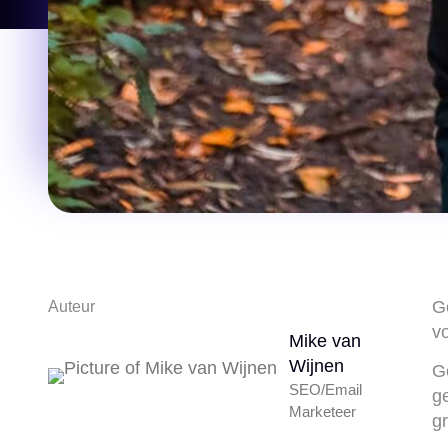
G
Auteur
v
Mike van
Wijnen
G
SEO/Email
g
Marketeer
g