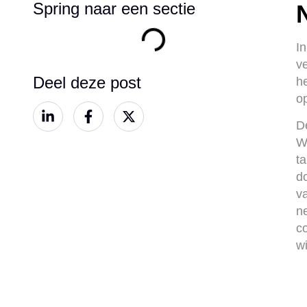
Spring naar een sectie
I
v
Deel deze post
h
o
D
W
t
d
va
n
c
wi