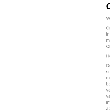
W
C
i
m
C
H
D
s
m
be
v
v
i
a