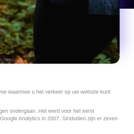
alyse waarmee u het verkeer op uw website kunt
ngen ondergaan. Het werd voor het eerst
Google Analytics in 2007. Sindsdien zijn er zeven