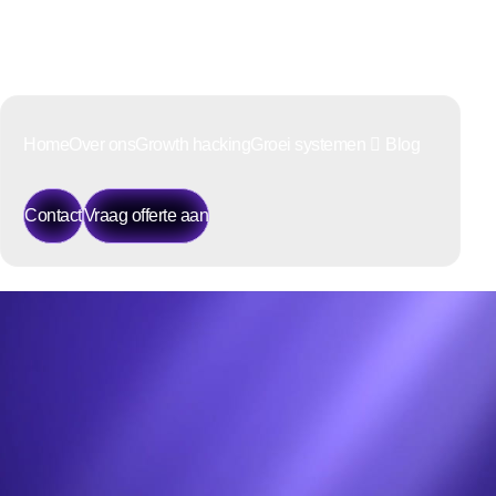
Home
Over ons
Growth hacking
Groei systemen
Blog
Contact
Vraag offerte aan