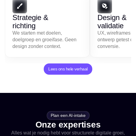
Strategie &
Design &
richting
validatie
We starten met doelen,
UX, wireframes en
doelgroep en groeifase. Geen
ontwerp getest op
design zonder context.
conversie.
Lees ons hele verhaal
Plan een AI-intake
Onze expertises
Alles wat je nodig hebt voor structurele digitale groei,