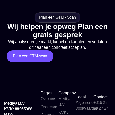
Plan een GTM - Scan
Wij helpen je opweg Plan een
gratis gesprek
Wij analyseren je markt, funnel en kanalen en vertalen
dit naar een concreet actieplan.
Plan een GTM-scan
Pages
Company
Legal
Contact
Over ons
Mediya
Algemene
+316 28
Mediya B.V.
B.V.
Ons team
voorwaarden
56 27 27
KVK: 88965988
KVK:
BTW: