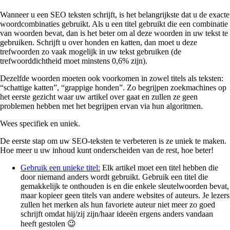
Wanneer u een SEO teksten schrijft, is het belangrijkste dat u de exacte
woordcombinaties gebruikt. Als u een titel gebruikt die een combinatie
van woorden bevat, dan is het beter om al deze woorden in uw tekst te
gebruiken. Schrijft u over honden en katten, dan moet u deze
trefwoorden zo vaak mogelijk in uw tekst gebruiken (de
trefwoorddichtheid moet minstens 0,6% zijn).
Dezelfde woorden moeten ook voorkomen in zowel titels als teksten:
“schattige katten”, “grappige honden”. Zo begrijpen zoekmachines op
het eerste gezicht waar uw artikel over gaat en zullen ze geen
problemen hebben met het begrijpen ervan via hun algoritmen.
Wees specifiek en uniek.
De eerste stap om uw SEO-teksten te verbeteren is ze uniek te maken.
Hoe meer u uw inhoud kunt onderscheiden van de rest, hoe beter!
Gebruik een unieke titel:
Elk artikel moet een titel hebben die
door niemand anders wordt gebruikt. Gebruik een titel die
gemakkelijk te onthouden is en die enkele sleutelwoorden bevat,
maar kopieer geen titels van andere websites of auteurs. Je lezers
zullen het merken als hun favoriete auteur niet meer zo goed
schrijft omdat hij/zij zijn/haar ideeën ergens anders vandaan
heeft gestolen 😉