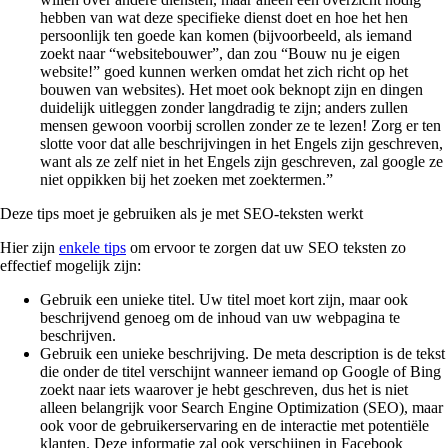
hebben van wat deze specifieke dienst doet en hoe het hen
persoonlijk ten goede kan komen (bijvoorbeeld, als iemand
zoekt naar “websitebouwer”, dan zou “Bouw nu je eigen
website!” goed kunnen werken omdat het zich richt op het
bouwen van websites). Het moet ook beknopt zijn en dingen
duidelijk uitleggen zonder langdradig te zijn; anders zullen
mensen gewoon voorbij scrollen zonder ze te lezen! Zorg er ten
slotte voor dat alle beschrijvingen in het Engels zijn geschreven,
want als ze zelf niet in het Engels zijn geschreven, zal google ze
niet oppikken bij het zoeken met zoektermen.”
Deze tips moet je gebruiken als je met SEO-teksten werkt
Hier zijn
enkele tips
om ervoor te zorgen dat uw SEO teksten zo
effectief mogelijk zijn:
Gebruik een unieke titel. Uw titel moet kort zijn, maar ook
beschrijvend genoeg om de inhoud van uw webpagina te
beschrijven.
Gebruik een unieke beschrijving. De meta description is de tekst
die onder de titel verschijnt wanneer iemand op Google of Bing
zoekt naar iets waarover je hebt geschreven, dus het is niet
alleen belangrijk voor Search Engine Optimization (SEO), maar
ook voor de gebruikerservaring en de interactie met potentiële
klanten. Deze informatie zal ook verschijnen in Facebook