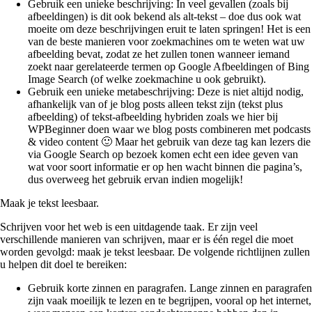
Gebruik een unieke beschrijving: In veel gevallen (zoals bij
afbeeldingen) is dit ook bekend als alt-tekst – doe dus ook wat
moeite om deze beschrijvingen eruit te laten springen! Het is een
van de beste manieren voor zoekmachines om te weten wat uw
afbeelding bevat, zodat ze het zullen tonen wanneer iemand
zoekt naar gerelateerde termen op Google Afbeeldingen of Bing
Image Search (of welke zoekmachine u ook gebruikt).
Gebruik een unieke metabeschrijving: Deze is niet altijd nodig,
afhankelijk van of je blog posts alleen tekst zijn (tekst plus
afbeelding) of tekst-afbeelding hybriden zoals we hier bij
WPBeginner doen waar we blog posts combineren met podcasts
& video content 🙂 Maar het gebruik van deze tag kan lezers die
via Google Search op bezoek komen echt een idee geven van
wat voor soort informatie er op hen wacht binnen die pagina’s,
dus overweeg het gebruik ervan indien mogelijk!
Maak je tekst leesbaar.
Schrijven voor het web is een uitdagende taak. Er zijn veel
verschillende manieren van schrijven, maar er is één regel die moet
worden gevolgd: maak je tekst leesbaar. De volgende richtlijnen zullen
u helpen dit doel te bereiken:
Gebruik korte zinnen en paragrafen. Lange zinnen en paragrafen
zijn vaak moeilijk te lezen en te begrijpen, vooral op het internet,