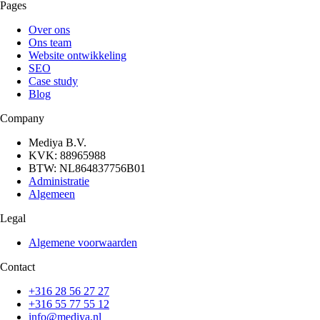
Pages
Over ons
Ons team
Website ontwikkeling
SEO
Case study
Blog
Company
Mediya B.V.
KVK: 88965988
BTW: NL864837756B01
Administratie
Algemeen
Legal
Algemene voorwaarden
Contact
+316 28 56 27 27
+316 55 77 55 12
info@mediya.nl