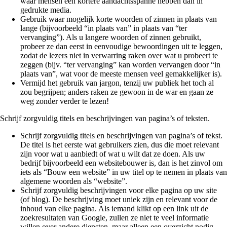
waar mensen een kortere aandachtsspanne hebben dan in
gedrukte media.
Gebruik waar mogelijk korte woorden of zinnen in plaats van
lange (bijvoorbeeld “in plaats van” in plaats van “ter
vervanging”). Als u langere woorden of zinnen gebruikt,
probeer ze dan eerst in eenvoudige bewoordingen uit te leggen,
zodat de lezers niet in verwarring raken over wat u probeert te
zeggen (bijv. “ter vervanging” kan worden vervangen door “in
plaats van”, wat voor de meeste mensen veel gemakkelijker is).
Vermijd het gebruik van jargon, tenzij uw publiek het toch al
zou begrijpen; anders raken ze gewoon in de war en gaan ze
weg zonder verder te lezen!
Schrijf zorgvuldig titels en beschrijvingen van pagina’s of teksten.
Schrijf zorgvuldig titels en beschrijvingen van pagina’s of tekst.
De titel is het eerste wat gebruikers zien, dus die moet relevant
zijn voor wat u aanbiedt of wat u wilt dat ze doen. Als uw
bedrijf bijvoorbeeld een websitebouwer is, dan is het zinvol om
iets als “Bouw een website” in uw titel op te nemen in plaats van
algemene woorden als “website”.
Schrijf zorgvuldig beschrijvingen voor elke pagina op uw site
(of blog). De beschrijving moet uniek zijn en relevant voor de
inhoud van elke pagina. Als iemand klikt op een link uit de
zoekresultaten van Google, zullen ze niet te veel informatie
willen over andere diensten, maar alleen een overzicht nodig