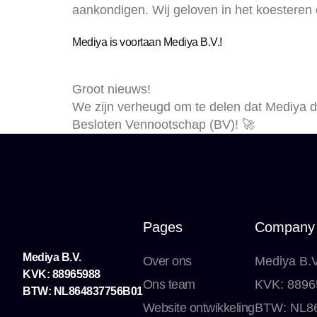
aankondigen. Wij geloven in het koesteren 
Mediya is voortaan Mediya B.V.!
Groot nieuws!
We zijn verheugd om te delen dat Mediya 
Besloten Vennootschap (BV)! 🚀
Pages
Company
Mediya B.V.
Over ons
Mediya B.V
KVK: 88965988
Ons team
KVK: 8896
BTW: NL864837756B01
Website ontwikkeling
BTW: NL8