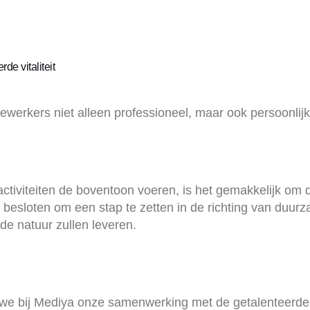
Home
Over ons
Growth hacking
Groe
de vitaliteit
erkers niet alleen professioneel, maar ook persoonlijk 
activiteiten de boventoon voeren, is het gemakkelijk om 
j besloten om een stap te zetten in de richting van duu
de natuur zullen leveren.
at we bij Mediya onze samenwerking met de getalenteerd