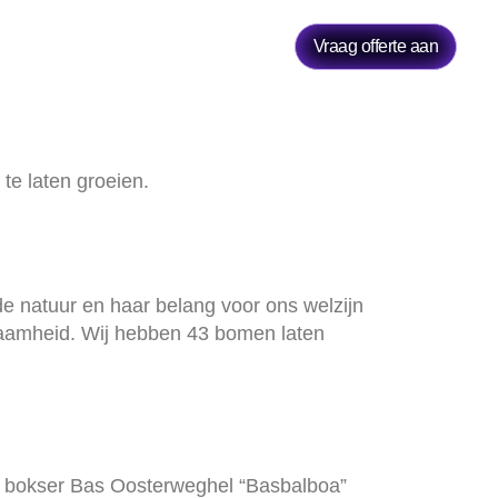
i systemen
Blog
Contact
Vraag offerte aan
te laten groeien.
de natuur en haar belang voor ons welzijn
rzaamheid. Wij hebben 43 bomen laten
e bokser Bas Oosterweghel “Basbalboa”