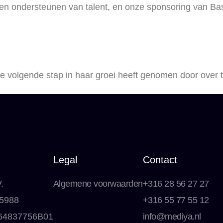
en ondersteunen van talent, en onze sponsoring van Bas 
de volgende stap in haar groei heeft genomen door ove
Legal
Contact
.
Algemene voorwaarden
+316 28 56 27 27
5988
+316 55 77 55 12
64837756B01
info@mediya.nl