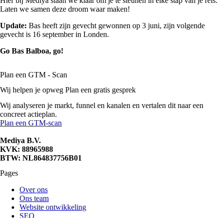
Hier bij Mediya staan we klaar om je te steunen in elke stap van je reis.
Laten we samen deze droom waar maken!
Update:
Bas heeft zijn gevecht gewonnen op 3 juni, zijn volgende
gevecht is 16 september in Londen.
Go Bas Balboa, go!
Plan een GTM - Scan
Wij helpen je opweg Plan een gratis gesprek
Wij analyseren je markt, funnel en kanalen en vertalen dit naar een
concreet actieplan.
Plan een GTM-scan
Mediya B.V.
KVK: 88965988
BTW: NL864837756B01
Pages
Over ons
Ons team
Website ontwikkeling
SEO