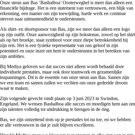
Onze steun aan Bas ‘Basbalboa’ Oosterweghel is meer dan alleen een
financiële bijdrage. Het is een statement van vertrouwen, een blijk van
erkenning, een manier om zijn toewijding, harde werk en continue
streven naar uitmuntendheid te ondersteunen.
Als shirt- en shortsponsor van Bas, zijn we meer dan alleen een logo
op zijn outfit. Onze aanwezigheid op zijn bokstenue, zowel op het shirt
als op het broekje, staat symbool voor onze diepe betrokkenheid bij
zijn reis. Het is een fysieke representatie van ons geloof in zijn
potentieel en onze inzet om hem te ondersteunen in het bereiken van
zijn ambities.
Bij Mediya geloven we dat succes niet alleen wordt behaald door
individuele prestaties, maar ook door teamwork en gezamenlijke
inspanningen. Dit is de essentie van onze steun aan Bas. Samen zijn
we een team en samen zullen we vechten om onze gedeelde droom
waar te maken.
Zijn volgende gevecht vindt plaats op 3 juni 2023 in Swindon,
Engeland. We wensen Basbalboa alle succes en moedigen hem aan om
zijn talenten volledig tot uitdrukking te brengen in de ring.
Bas, we zijn ontzettend trots op je prestaties tot nu toe, en we hebben
er alle vertrouwen in dat je zult blijven excelleren.